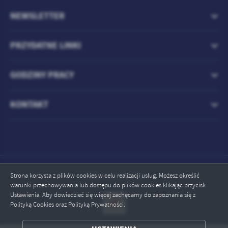
NEWSLETTER
PRZYDATNE LINKI
GODZINY PRACY
KONTAKT
Odwiedzin: 20809
Strona korzysta z plików cookies w celu realizacji usług. Możesz określić
warunki przechowywania lub dostępu do plików cookies klikając przycisk
Ustawienia. Aby dowiedzieć się więcej zachęcamy do zapoznania się z
Polityką Cookies oraz Polityką Prywatności.
ZAPISZ WYBRANE