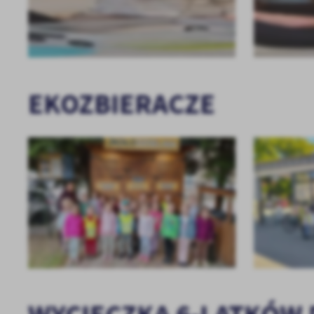
EKOZBIERACZE