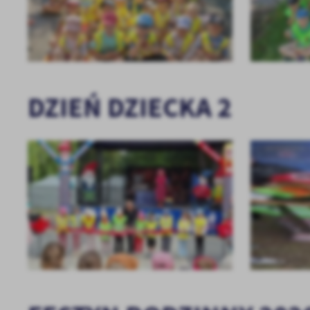
DZIEŃ DZIECKA 2
U
Sz
ws