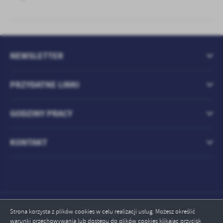
NEWSLETTER
PRZYDATNE LINKI
GODZINY PRACY
KONTAKT
Strona korzysta z plików cookies w celu realizacji usług. Możesz określić
Odwiedzin: 20801
warunki przechowywania lub dostępu do plików cookies klikając przycisk