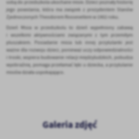
sobą do przedszkola ukochane misie. Dzieci poznały historię
Firmy te działają w charakterze pośredników prezentujących nasze
jego powstania, która ma związek z prezydentem Stanów
treści w postaci wiadomości, ofert, komunikatów mediów
społecznościowych.
Zjednoczonych Theodorem Rooseveltem w 1902 roku.
Dzień Misia w przedszkolu to dzień wypełniony zabawą
i wszelkimi aktywnościami związanymi z tym przemiłym
pluszakiem. Posiadanie misia lub innej przytulanki jest
ważne dla rozwoju dzieci, ponieważ uczy odpowiedzialności
i troski, wspiera budowanie relacji międzyludzkich, pobudza
wyobraźnię, pomaga przełamać lęki u dziecka, a przytulanie
misiów działa uspokajająco.
Galeria zdjęć